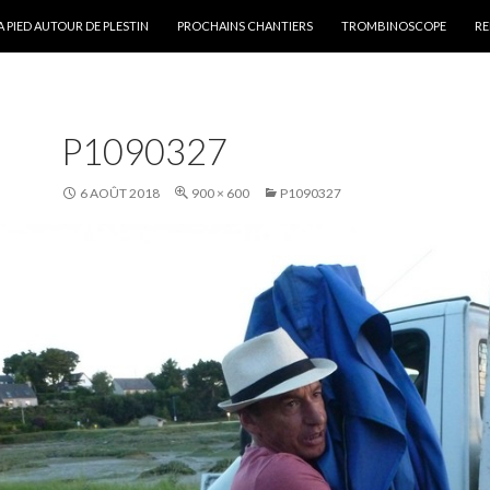
ALLER AU CONTENU PRINCIPAL
A PIED AUTOUR DE PLESTIN
PROCHAINS CHANTIERS
TROMBINOSCOPE
RE
P1090327
6 AOÛT 2018
900 × 600
P1090327