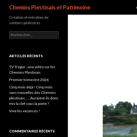
Recherche
Chemins Plestinais et Patrimoine
Création et entretien de
sentiers pédestres
Rechercher :
ARTICLES RÉCENTS
TV Trégor : une vidéo sur les
Chemins Plestinais
Premier trimestre 2026
Cinq mois déjà ! Cinq mois
sans nouvelles des Chemins
plestinais……Auraient-ils donc
mis la clef sous la porte ?
Vive les vacances !
COMMENTAIRES RÉCENTS