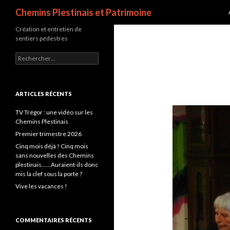
Recherche
Chemins Plestinais et Patrimoine
Création et entretien de
sentiers pédestres
Rechercher :
ARTICLES RÉCENTS
TV Trégor : une vidéo sur les
Chemins Plestinais
Premier trimestre 2026
Cinq mois déjà ! Cinq mois
sans nouvelles des Chemins
plestinais……Auraient-ils donc
mis la clef sous la porte ?
Vive les vacances !
COMMENTAIRES RÉCENTS