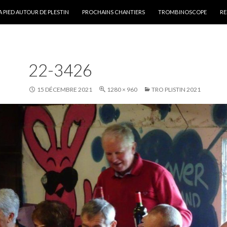
ALLER AU CONTENU PRINCIPAL
A PIED AUTOUR DE PLESTIN
PROCHAINS CHANTIERS
TROMBINOSCOPE
RE
22-3426
15 DÉCEMBRE 2021
1280 × 960
TRO PLISTIN 2021