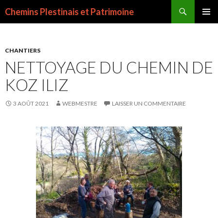
Recherche
Chemins Plestinais et Patrimoine
ALLER
MENU
AU
PRINCI
CONTENU
PRINCIPAL
CHANTIERS
NETTOYAGE DU CHEMIN DE
KOZ ILIZ
3 AOÛT 2021
WEBMESTRE
LAISSER UN COMMENTAIRE