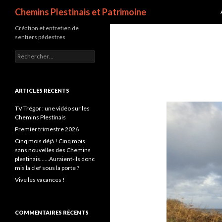
Recherche
Chemins Plestinais et Patrimoine
Création et entretien de
sentiers pédestres
Rechercher :
ARTICLES RÉCENTS
TV Trégor : une vidéo sur les
Chemins Plestinais
Premier trimestre 2026
Cinq mois déjà ! Cinq mois
sans nouvelles des Chemins
plestinais……Auraient-ils donc
mis la clef sous la porte ?
Vive les vacances !
COMMENTAIRES RÉCENTS