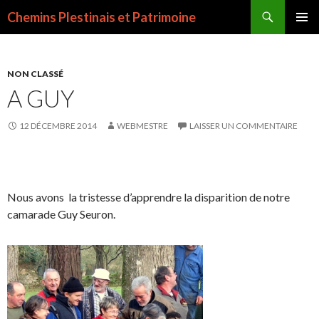
Recherche
Chemins Plestinais et Patrimoine
ALLER
MENU
AU
PRINCI
CONTENU
PRINCIPAL
NON CLASSÉ
A GUY
12 DÉCEMBRE 2014
WEBMESTRE
LAISSER UN COMMENTAIRE
Nous avons la tristesse d’apprendre la disparition de notre
camarade Guy Seuron.