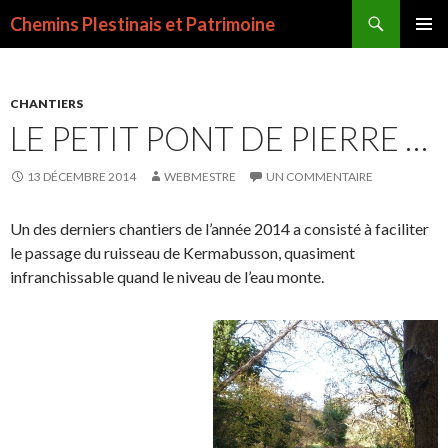
Recherche
Chemins Plestinais et Patrimoine
ALLER
MENU
AU
PRINCI
CONTENU
PRINCIPAL
CHANTIERS
LE PETIT PONT DE PIERRE …
13 DÉCEMBRE 2014
WEBMESTRE
UN COMMENTAIRE
Un des derniers chantiers de l’année 2014 a consisté à faciliter
le passage du ruisseau de Kermabusson, quasiment
infranchissable quand le niveau de l’eau monte.